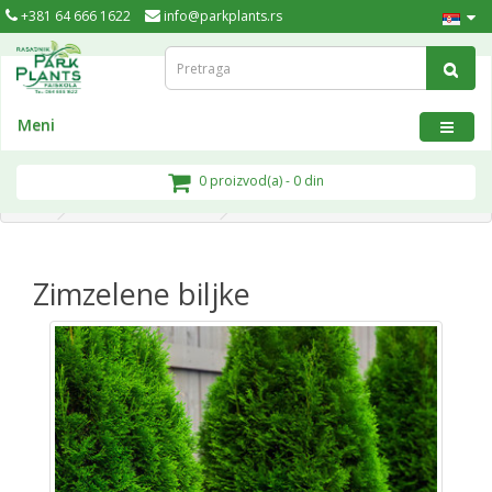
+381 64 666 1622
info@parkplants.rs
Meni
0 proizvod(a) - 0 din
Zimzelene biljke
Zimzelene biljke