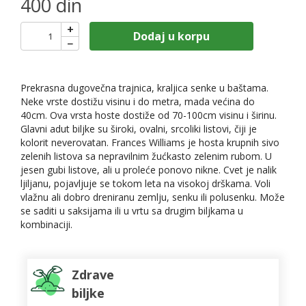
400 din
+
Dodaj u korpu
−
Prekrasna dugovečna trajnica, kraljica senke u baštama.
Neke vrste dostižu visinu i do metra, mada većina do
40cm. Ova vrsta hoste dostiže od 70-100cm visinu i širinu.
Glavni adut biljke su široki, ovalni, srcoliki listovi, čiji je
kolorit neverovatan. Frances Williams je hosta krupnih sivo
zelenih listova sa nepravilnim žućkasto zelenim rubom. U
jesen gubi listove, ali u proleće ponovo nikne. Cvet je nalik
ljiljanu, pojavljuje se tokom leta na visokoj drškama. Voli
vlažnu ali dobro dreniranu zemlju, senku ili polusenku. Može
se saditi u saksijama ili u vrtu sa drugim biljkama u
kombinaciji.
Zdrave
biljke