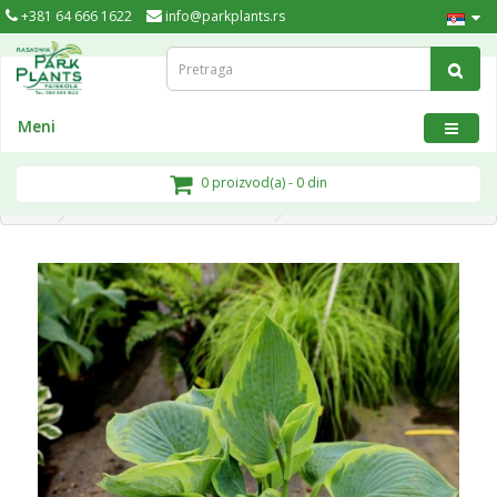
+381 64 666 1622
info@parkplants.rs
Meni
0 proizvod(a) - 0 din
Hosta Frances Williams