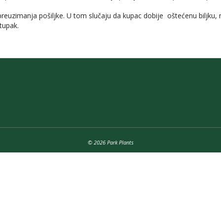
uzimanja pošiljke. U tom slučaju da kupac dobije oštećenu biljku, m
tupak.
© 2026 Park Plants