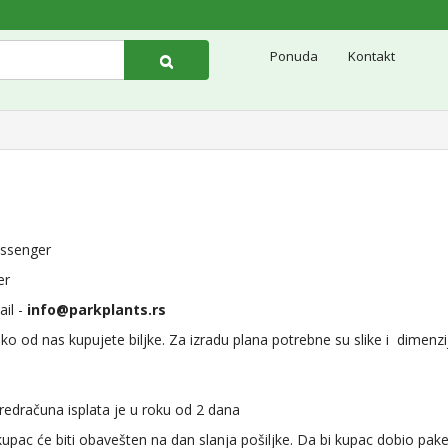
Ponuda
Kontakt
r
r
-
info@parkplants.rs
ko od nas kupujete biljke. Za izradu plana potrebne su slike i dimenzi
 isplata je u roku od 2 dana
pac će biti obavešten na dan slanja pošiljke. Da bi kupac dobio paket