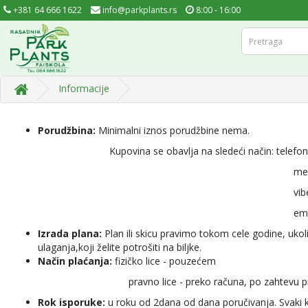
+381 64 666 1622
info@parkplants.rs
8:00 - 16:00
Informacije
Porudžbina:
Minimalni iznos porudžbine nema.
Kupovina se obavlja na sledeći način: telefon
messenge
vibe
email 
Izrada plana:
Plan ili skicu pravimo tokom cele godine, ukoli
ulaganja,koji želite potrošiti na biljke.
Način plaćanja:
fizičko lice - pouzećem
pravno lice - preko računa, po zahtevu predračuna
Rok isporuke:
u roku od 2dana od dana poručivanja. Svaki ku