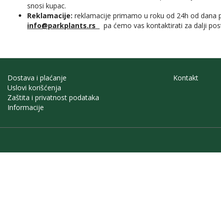
snosi kupac.
Reklamacije:
reklamacije primamo u roku od 24h od dana pre
info@parkplants.rs
pa ćemo vas kontaktirati za dalji pos
Dostava i plaćanje
Kontakt
Uslovi korišćenja
Zaštita i privatnost podataka
Informacije