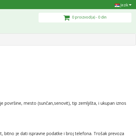
Jezik
0 proizvod(a) - 0 din
je površine, mesto (sunčan,senovit), tip zemljišta, i ukupan iznos
, bitno je dati ispravne podatke i broj telefona. Trošak prevoza