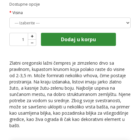
Dostupne opcije
Visina
+
Dodaj u korpu
−
Zlatni oregonski lažni čempres je zimzeleno drvo sa
pravilnom, kupastom krunom koja polako raste do visine
od 2-3,5 m. Može formirati nekoliko vrhova, čime postaje
prostranija. Na kraju izdanaka, listovi imaju jarko zlatno
žuto, a kasnije žutu-zelenu boju. Najbolje uspeva na
sunčanom mestu, na dobro strukturiranom zemljištu. Njene
potrebe za vodom su srednje. Zbog svoje svestranosti,
može se savršeno uklopiti u nekoliko vrsta bašta, na primer
kao usamljena biljka, kao pozadinska biljka za višegodišnje
gredice, kao živa ograda ili čak kao dekorativni element u
bašti.