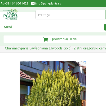
+381 64 666 1622
info@parkplants.rs
Meni
0 proizvod(a) - 0 din
Ponuda
Zimzelene biljke
Chamaecyparis Lawsoniana Ellwoods Gold - Zlatni oregonski čem