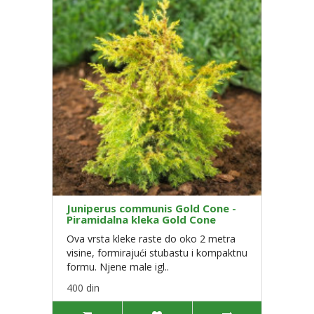
Juniperus communis Gold Cone -
Piramidalna kleka Gold Cone
Ova vrsta kleke raste do oko 2 metra
visine, formirajući stubastu i kompaktnu
formu. Njene male igl..
400 din