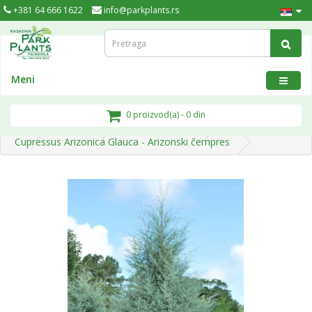
+381 64 666 1622
info@parkplants.rs
Meni
0 proizvod(a) - 0 din
Ponuda
Zimzelene biljke
Cupressus Arizonica Glauca - Arizonski čempres