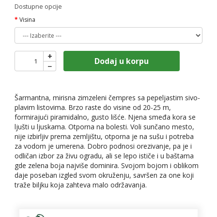
Dostupne opcije
Visina
+
Dodaj u korpu
−
Šarmantna, mirisna zimzeleni čempres sa pepeljastim sivo-
plavim listovima. Brzo raste do visine od 20-25 m,
formirajući piramidalno, gusto lišće. Njena smeđa kora se
ljušti u ljuskama. Otporna na bolesti. Voli sunčano mesto,
nije izbirljiv prema zemljištu, otporna je na sušu i potreba
za vodom je umerena. Dobro podnosi orezivanje, pa je i
odličan izbor za živu ogradu, ali se lepo ističe i u baštama
gde zelena boja najviše dominira. Svojom bojom i oblikom
daje poseban izgled svom okruženju, savršen za one koji
traže biljku koja zahteva malo održavanja.